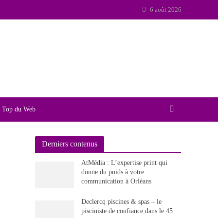
6 août 2026
Top du Web
Derniers contenus
AtMédia : L’expertise print qui
donne du poids à votre
communication à Orléans
Declercq piscines & spas – le
pisciniste de confiance dans le 45