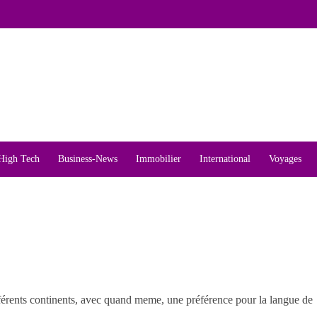
High Tech
Business-News
Immobilier
International
Voyages
férents continents, avec quand meme, une préférence pour la langue de